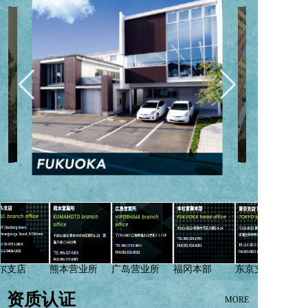
首尔支店
熊本营业所
广岛营业所
福冈本部
东京支店
资质认证
MORE