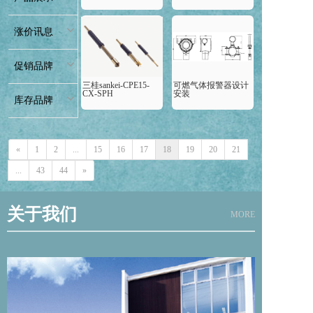
涨价讯息
促销品牌
三桂sankei-CPE15-
可燃气体报警器设计
CX-SPH
安装
库存品牌
«
1
2
...
15
16
17
18
19
20
21
...
43
44
»
关于我们
MORE