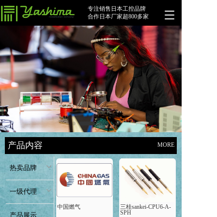
专注销售日本工控品牌
T
合作日本厂家超800多家
o
g
g
l
e
n
a
v
i
g
a
t
i
产品内容
MORE
o
n
热卖品牌
一级代理
中国燃气
三桂sankei-CPU6-A-
SPH
产品展示