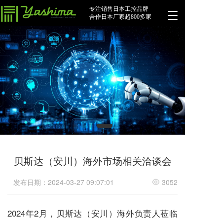
专注销售日本工控品牌
T
合作日本厂家超800多家
o
g
g
l
e
n
a
v
i
g
a
t
i
o
贝斯达（安川）海外市场相关洽谈会
n
发布日期：2024-03-27 09:07:01
3052
2024年2月，贝斯达（安川）海外负责人莅临