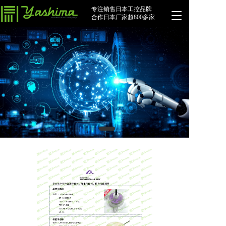
专注销售日本工控品牌
T
合作日本厂家超800多家
o
g
g
l
e
n
a
v
i
g
a
t
i
o
n