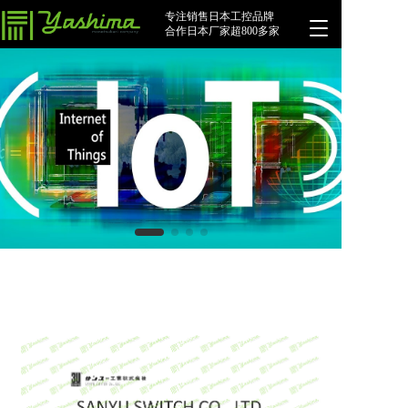
专注销售日本工控品牌
T
合作日本厂家超800多家
o
g
g
l
e
n
a
v
i
g
a
t
i
o
n