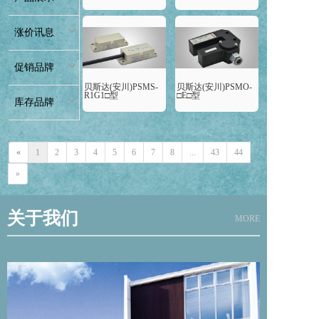
涨价讯息
促销品牌
贝斯达(安川)PSMS-
贝斯达(安川)PSMO-
R1G1□型
□E□型
库存品牌
«
1
2
3
4
5
6
7
8
...
43
44
»
关于我们
MORE