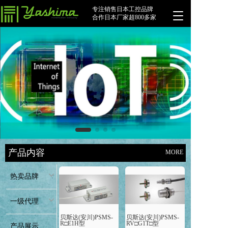
专注销售日本工控品牌
T
合作日本厂家超800多家
o
g
g
l
e
n
a
v
i
g
a
t
i
产品内容
MORE
o
n
热卖品牌
一级代理
贝斯达(安川)PSMS-
贝斯达(安川)PSMS-
R□E1H型
RV□G1T□型
产品展示