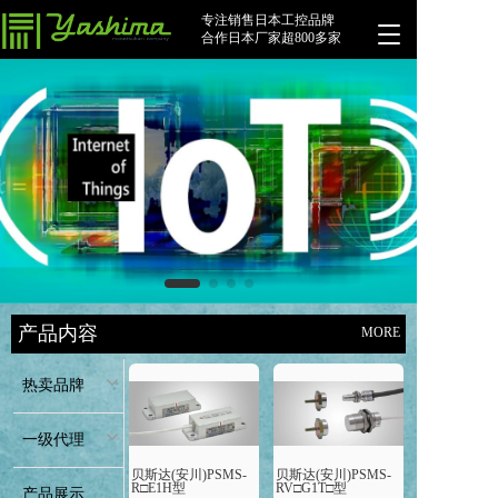
专注销售日本工控品牌
T
合作日本厂家超800多家
o
g
g
l
e
n
a
v
i
g
a
t
i
产品内容
MORE
o
n
热卖品牌
一级代理
贝斯达(安川)PSMS-
贝斯达(安川)PSMS-
R□E1H型
RV□G1T□型
产品展示