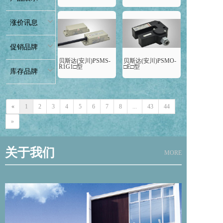
涨价讯息
促销品牌
贝斯达(安川)PSMS-
贝斯达(安川)PSMO-
R1G1□型
□E□型
库存品牌
«
1
2
3
4
5
6
7
8
...
43
44
»
关于我们
MORE