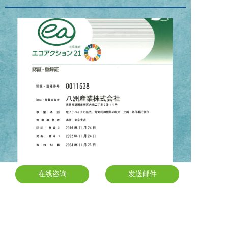
在线咨询
在线咨询
发送邮件
发送邮件