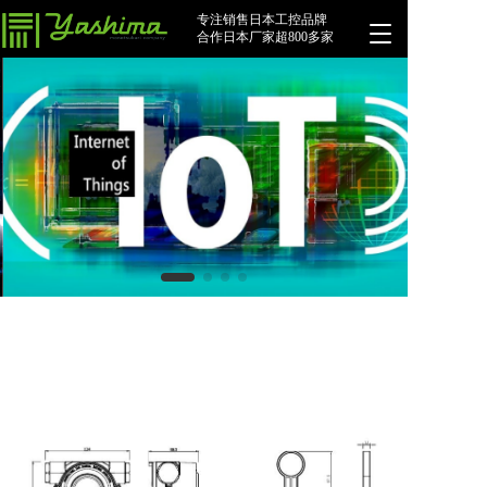
专注销售日本工控品牌
T
合作日本厂家超800多家
o
g
g
l
e
n
a
v
i
g
a
t
i
o
n