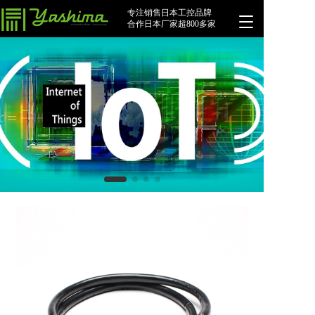
专注销售日本工控品牌
T
合作日本厂家超800多家
o
g
g
l
e
n
a
v
i
g
a
t
i
o
n