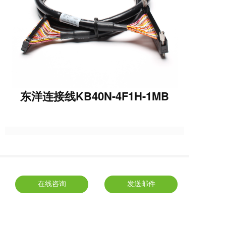
东洋连接线KB40N-4F1H-1MB
在线咨询
发送邮件
东洋技研 端子台 连接线 欢迎询价
上一篇 :
东洋端子台C32X-DT1NR